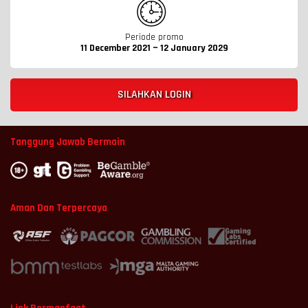
Periode promo
11 December 2021 ~ 12 January 2029
SILAHKAN LOGIN
Tanggung Jawab Bermain
Aman Dan Terpercaya