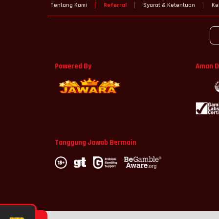
Tentang Kami
Referral
Syarat & Ketentuan
Ke
Powered By
Aman D
Tanggung Jawab Bermain