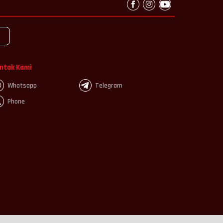
ntak Kami
Whatsapp
Telegram
Phone